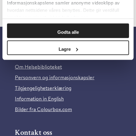
Informasjonskapslene samler anonyme videoklipp av
hvordan nettsidene våres benyttes. Dette gir verdifull
innsikt som gjør at vi kan forbedre oss.
Godta alle
Om oss
Lagre
Om Helsebiblioteket
Personvern og informasjonskapsler
Tilgjengelighetserklæring
Information in English
Bilder fra Colourbox.com
Kontakt oss