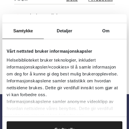
Indremedisin
Oslo Universitetssykehus
Samtykke
Detaljer
Om
Detaljer
Vårt nettsted bruker informasjonskapsler
Helsebiblioteket bruker teknologier, inkludert
informasjonskapsler/«cookies» til å samle informasjon
om deg for å kunne gi deg best mulig brukeropplevelse.
Informasjonskapslene samler statistikk om hvordan
nettsidene brukes. Dette gir verdifull innsikt som gjør at
vi kan forbedre oss.
Informasjonskapslene samler anonyme videoklipp av
hvordan nettsidene våres benyttes. Dette gir verdifull
Om oss
innsikt som gjør at vi kan forbedre oss.