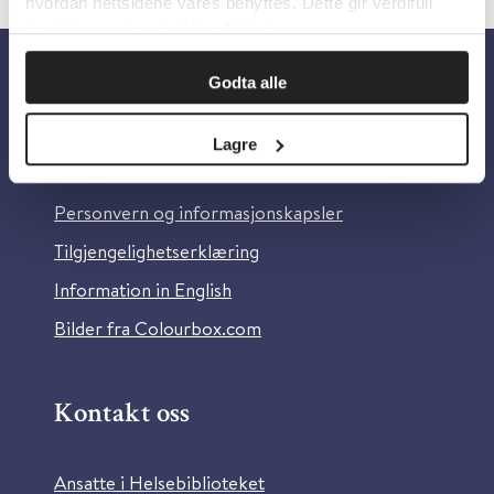
hvordan nettsidene våres benyttes. Dette gir verdifull
innsikt som gjør at vi kan forbedre oss.
Godta alle
Om oss
Lagre
Om Helsebiblioteket
Personvern og informasjonskapsler
Tilgjengelighetserklæring
Information in English
Bilder fra Colourbox.com
Kontakt oss
Ansatte i Helsebiblioteket