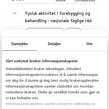
Fysisk aktivitet i forebygging og
behandling - nasjonale faglige råd
Helsedirektoratet
2025
Samtykke
Detaljer
Om
Forebygging av hjerte- og
karsykdom
Vårt nettsted bruker informasjonskapsler
Helsebiblioteket bruker teknologier, inkludert
Helsedirektoratet
2024
informasjonskapsler/«cookies» til å samle informasjon
om deg for å kunne gi deg best mulig brukeropplevelse.
Informasjonskapslene samler statistikk om hvordan
nettsidene brukes. Dette gir verdifull innsikt som gjør at
vi kan forbedre oss.
Informasjonskapslene samler anonyme videoklipp av