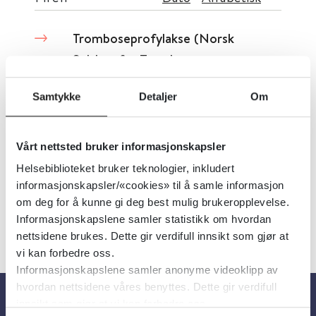
Tromboseprofylakse (Norsk
Selskap for Trombose og
Hemostase)
Samtykke
Detaljer
Om
Den norske legeforening
Vårt nettsted bruker informasjonskapsler
Detaljer
Helsebiblioteket bruker teknologier, inkludert
informasjonskapsler/«cookies» til å samle informasjon
om deg for å kunne gi deg best mulig brukeropplevelse.
Informasjonskapslene samler statistikk om hvordan
nettsidene brukes. Dette gir verdifull innsikt som gjør at
vi kan forbedre oss.
Informasjonskapslene samler anonyme videoklipp av
hvordan nettsidene våres benyttes. Dette gir verdifull
innsikt som gjør at vi kan forbedre oss.