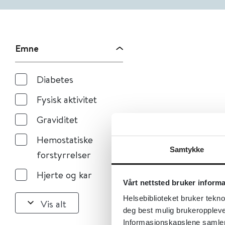
Emne
Diabetes
Fysisk aktivitet
Graviditet
Hemostatiske
Samtykke
forstyrrelser
Hjerte og kar
Vårt nettsted bruker inform
Helsebiblioteket bruker tekno
Vis alt
deg best mulig brukeroppleve
Informasjonskapslene samler s