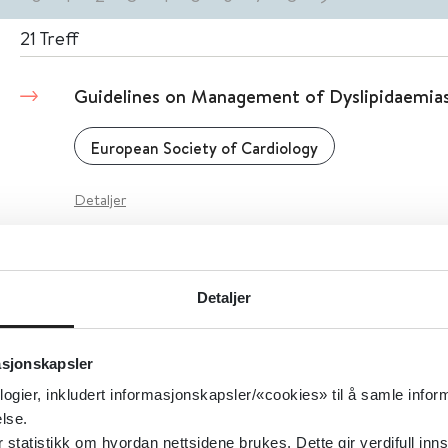
21
Treff
Guidelines on Management of Dyslipidaemia
European Society of Cardiology
Detaljer
Detaljer
«
1
2
3
»
asjonskapsler
logier, inkludert informasjonskapsler/«cookies» til å samle info
lse.
tatistikk om hvordan nettsidene brukes. Dette gir verdifull inns