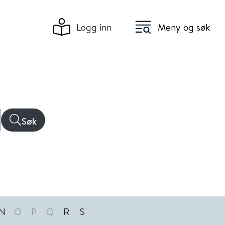
Logg inn
Meny og søk
Søk
N
O
P
Q
R
S