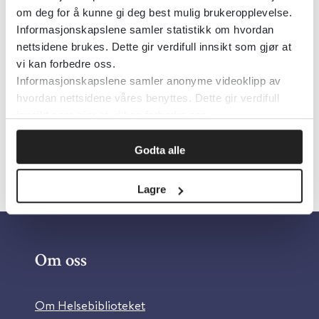
om deg for å kunne gi deg best mulig brukeropplevelse.
Endocarditis
Informasjonskapslene samler statistikk om hvordan
nettsidene brukes. Dette gir verdifull innsikt som gjør at
European Society of Cardiology
2023
vi kan forbedre oss.
Informasjonskapslene samler anonyme videoklipp av
Detaljer
hvordan nettsidene våres benyttes. Dette gir verdifull
innsikt som gjør at vi kan forbedre oss.
Godta alle
Lagre
Om oss
Om Helsebiblioteket