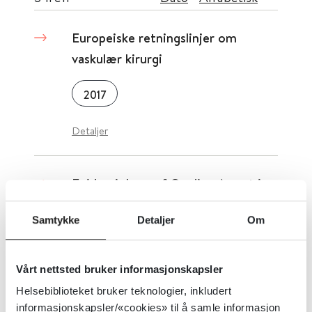
Europeiske retningslinjer om
vaskulær kirurgi
2017
Detaljer
Epidemiology of Cardiac Arrest in
Europe
Samtykke
Detaljer
Om
European Resuscitation Council
Vårt nettsted bruker informasjonskapsler
Detaljer
Helsebiblioteket bruker teknologier, inkludert
informasjonskapsler/«cookies» til å samle informasjon