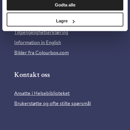
Godta alle
Om Helsebiblioteket
Lagre
Personvern og informasjonskapsler
Tilgjengelighetserklæring
Information in English
Bilder fra Colourbox.com
Kontakt oss
Ansatte i Helsebiblioteket
Brukerstøtte og ofte stilte spørsmål