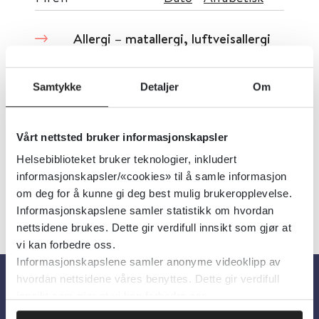
Allergi – matallergi, luftveisallergi
og hudallergi
Samtykke
Detaljer
Om
Folkehelseinstituttet (FHI)
Detaljer
Vårt nettsted bruker informasjonskapsler
Helsebiblioteket bruker teknologier, inkludert
informasjonskapsler/«cookies» til å samle informasjon
om deg for å kunne gi deg best mulig brukeropplevelse.
Informasjonskapslene samler statistikk om hvordan
nettsidene brukes. Dette gir verdifull innsikt som gjør at
vi kan forbedre oss.
Informasjonskapslene samler anonyme videoklipp av
hvordan nettsidene våres benyttes. Dette gir verdifull
innsikt som gjør at vi kan forbedre oss.
Om oss