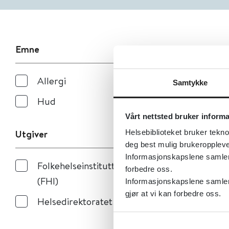
Emne
Allergi
Samtykke
Hud
Vårt nettsted bruker inform
Utgiver
Helsebiblioteket bruker tekno
deg best mulig brukeroppleve
Informasjonskapslene samler s
Folkehelseinstituttet
forbedre oss.
(FHI)
Informasjonskapslene samler 
gjør at vi kan forbedre oss.
Helsedirektoratet