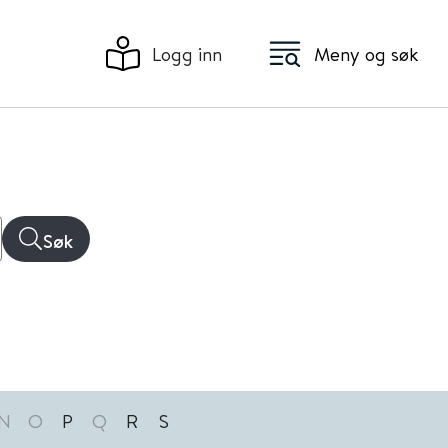
Logg inn
Meny og søk
Søk
N
O
P
Q
R
S