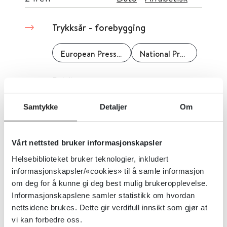
Trykksår - forebygging
European Pressure Ulcer Advisory Panel (EPUAP)
National Pressure Ulcer Advisory Panel
Detaljer
Samtykke
Detaljer
Om
Terapikapitler hudsykdommer -
Norsk legemiddelhåndbok
Vårt nettsted bruker informasjonskapsler
Norsk legemiddelhåndbok
Helsebiblioteket bruker teknologier, inkludert
informasjonskapsler/«cookies» til å samle informasjon
om deg for å kunne gi deg best mulig brukeropplevelse.
Detaljer
Informasjonskapslene samler statistikk om hvordan
nettsidene brukes. Dette gir verdifull innsikt som gjør at
vi kan forbedre oss.