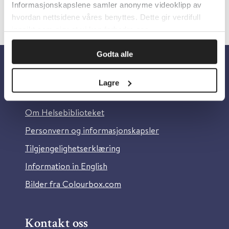
Informasjonskapslene samler anonyme videoklipp av
hvordan nettsidene våres benyttes. Dette gir verdifull
innsikt som gjør at vi kan forbedre oss.
Godta alle
Om oss
Lagre
Om Helsebiblioteket
Personvern og informasjonskapsler
Tilgjengelighetserklæring
Information in English
Bilder fra Colourbox.com
Kontakt oss