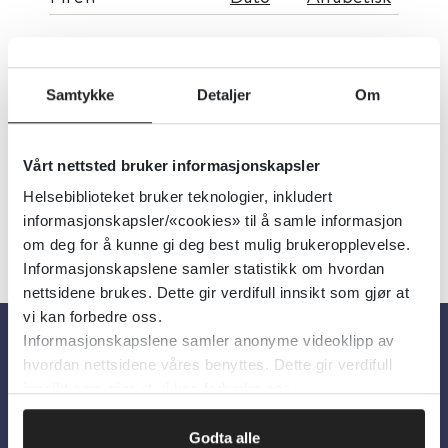
3. Infeksjoner, vaksiner og
undersøkelse av adoptivbarn -
Samtykke
Detaljer
Om
Generell veileder i pediatri
Vårt nettsted bruker informasjonskapsler
Helsebiblioteket bruker teknologier, inkludert
informasjonskapsler/«cookies» til å samle informasjon
om deg for å kunne gi deg best mulig brukeropplevelse.
Informasjonskapslene samler statistikk om hvordan
nettsidene brukes. Dette gir verdifull innsikt som gjør at
vi kan forbedre oss.
Informasjonskapslene samler anonyme videoklipp av
hvordan nettsidene våres benyttes. Dette gir verdifull
Om oss
innsikt som gjør at vi kan forbedre oss.
Om Helsebiblioteket
Godta alle