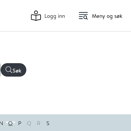
Logg inn
Meny og søk
Søk
N
O
P
Q
R
S