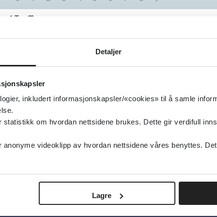
1
Treff
Onkologi - prioriteringsveileder
Detaljer
Helsedirektoratet
2024
asjonskapsler
logier, inkludert informasjonskapsler/«cookies» til å samle info
lse.
tatistikk om hvordan nettsidene brukes. Dette gir verdifull inns
anonyme videoklipp av hvordan nettsidene våres benyttes. Dette 
Lagre