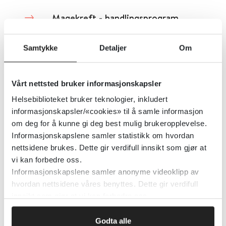
Magekreft - handlingsprogram
Helsedirektoratet
2023
Samtykke
Detaljer
Om
Meningeomer hos voksne -
Vårt nettsted bruker informasjonskapsler
handlingsprogram
Helsebiblioteket bruker teknologier, inkludert
informasjonskapsler/«cookies» til å samle informasjon
om deg for å kunne gi deg best mulig brukeropplevelse.
Helsedirektoratet
2024
Informasjonskapslene samler statistikk om hvordan
nettsidene brukes. Dette gir verdifull innsikt som gjør at
vi kan forbedre oss.
Maligne melanomer –
Informasjonskapslene samler anonyme videoklipp av
handlingsprogram
hvordan nettsidene våres benyttes. Dette gir verdifull
innsikt som gjør at vi kan forbedre oss.
Helsedirektoratet
2025
Godta alle