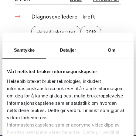
Diagnoseveiledere - kreft
Helsedirektoratet
2018
Samtykke
Detaljer
Om
Diffuse gliomer hos voksne -
handlingsprogram
Vårt nettsted bruker informasjonskapsler
Helsedirektoratet
2024
Helsebiblioteket bruker teknologier, inkludert
informasjonskapsler/«cookies» til å samle informasjon
om deg for å kunne gi deg best mulig brukeropplevelse.
Informasjonskapslene samler statistikk om hvordan
nettsidene brukes. Dette gir verdifull innsikt som gjør at
vi kan forbedre oss.
Informasjonskapslene samler anonyme videoklipp av
hvordan nettsidene våres benyttes. Dette gir verdifull