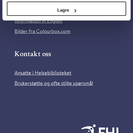
Tilgjengelighetserklæring
Lagre
Information in English
Bilder fra Colourbox.com
Kontakt oss
Ansatte i Helsebiblioteket
Brukerstøtte og ofte stilte spørsmål