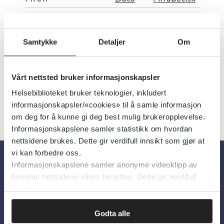
Eggstokkreft - pakkeforløp
Samtykke
Detaljer
Om
Helsedirektoratet
2016
Vårt nettsted bruker informasjonskapsler
Helsebiblioteket bruker teknologier, inkludert
informasjonskapsler/«cookies» til å samle informasjon
om deg for å kunne gi deg best mulig brukeropplevelse.
Informasjonskapslene samler statistikk om hvordan
nettsidene brukes. Dette gir verdifull innsikt som gjør at
vi kan forbedre oss.
Informasjonskapslene samler anonyme videoklipp av
Om oss
hvordan nettsidene våres benyttes. Dette gir verdifull
innsikt som gjør at vi kan forbedre oss.
Om Helsebiblioteket
Godta alle
Personvern og informasjonskapsler