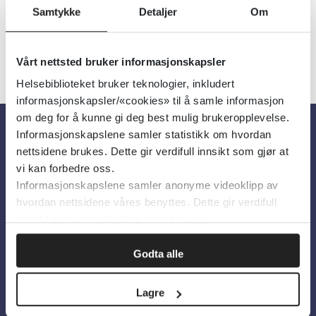
Samtykke
Detaljer
Om
Vårt nettsted bruker informasjonskapsler
Helsebiblioteket bruker teknologier, inkludert
informasjonskapsler/«cookies» til å samle informasjon
om deg for å kunne gi deg best mulig brukeropplevelse.
Informasjonskapslene samler statistikk om hvordan
Om oss
nettsidene brukes. Dette gir verdifull innsikt som gjør at
vi kan forbedre oss.
Informasjonskapslene samler anonyme videoklipp av
Om Helsebiblioteket
hvordan nettsidene våres benyttes. Dette gir verdifull
Personvern og informasjonskapsler
innsikt som gjør at vi kan forbedre oss.
Tilgjengelighetserklæring
Godta alle
Information in English
Lagre
Bilder fra Colourbox.com