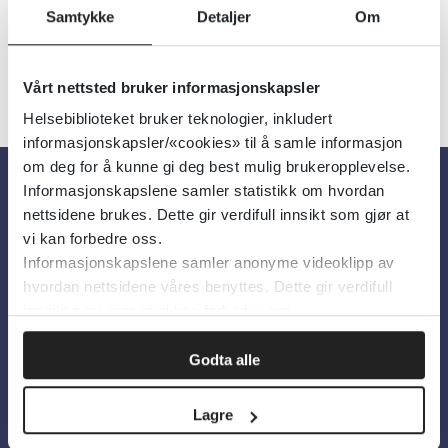
Samtykke
Detaljer
Om
Vårt nettsted bruker informasjonskapsler
Helsebiblioteket bruker teknologier, inkludert
informasjonskapsler/«cookies» til å samle informasjon
om deg for å kunne gi deg best mulig brukeropplevelse.
Informasjonskapslene samler statistikk om hvordan
Om oss
nettsidene brukes. Dette gir verdifull innsikt som gjør at
vi kan forbedre oss.
Informasjonskapslene samler anonyme videoklipp av
Om Helsebiblioteket
hvordan nettsidene våres benyttes. Dette gir verdifull
Personvern og informasjonskapsler
innsikt som gjør at vi kan forbedre oss.
Tilgjengelighetserklæring
Godta alle
Information in English
Lagre
Bilder fra Colourbox.com