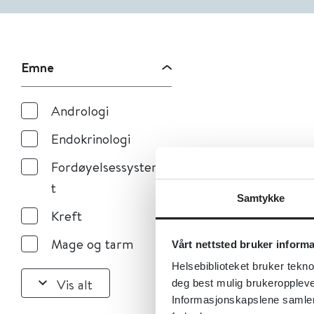
Emne
Andrologi
Endokrinologi
Fordøyelsessysteme
t
Samtykke
Kreft
Mage og tarm
Vårt nettsted bruker inform
Helsebiblioteket bruker tekno
Vis alt
deg best mulig brukeroppleve
Informasjonskapslene samler s