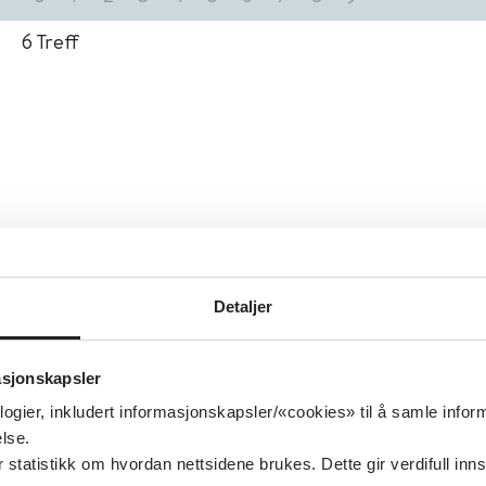
6
Treff
Detaljer
asjonskapsler
logier, inkludert informasjonskapsler/«cookies» til å samle info
lse.
tatistikk om hvordan nettsidene brukes. Dette gir verdifull inns