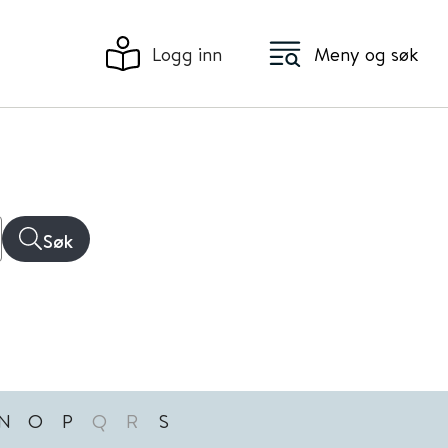
Logg inn
Meny og søk
Søk
N
O
P
Q
R
S