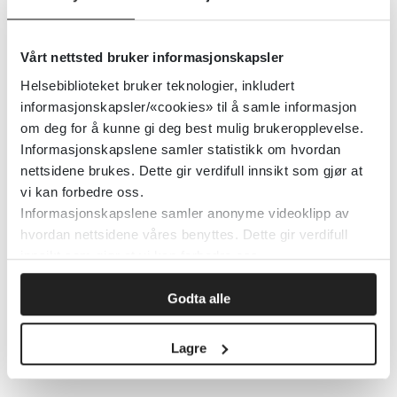
Barnevaksinasjonsprogrammet i
Vårt nettsted bruker informasjonskapsler
Norge - håndbok for
Helsebiblioteket bruker teknologier, inkludert
helsepersonell
informasjonskapsler/«cookies» til å samle informasjon
om deg for å kunne gi deg best mulig brukeropplevelse.
Folkehelseinstituttet (FHI)
Informasjonskapslene samler statistikk om hvordan
nettsidene brukes. Dette gir verdifull innsikt som gjør at
vi kan forbedre oss.
Detaljer
Informasjonskapslene samler anonyme videoklipp av
hvordan nettsidene våres benyttes. Dette gir verdifull
innsikt som gjør at vi kan forbedre oss.
Bruk av psykofarmaka hos barn og
unge - nasjonale faglige råd
Godta alle
Helsedirektoratet
2022
Lagre