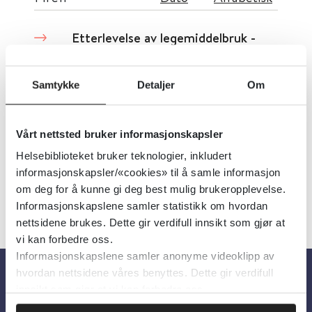
Etterlevelse av legemiddelbruk -
Norsk legemiddelhåndbok
Samtykke
Detaljer
Om
Norsk legemiddelhåndbok
Detaljer
Vårt nettsted bruker informasjonskapsler
Helsebiblioteket bruker teknologier, inkludert
informasjonskapsler/«cookies» til å samle informasjon
om deg for å kunne gi deg best mulig brukeropplevelse.
Informasjonskapslene samler statistikk om hvordan
nettsidene brukes. Dette gir verdifull innsikt som gjør at
vi kan forbedre oss.
Informasjonskapslene samler anonyme videoklipp av
hvordan nettsidene våres benyttes. Dette gir verdifull
innsikt som gjør at vi kan forbedre oss.
Om oss