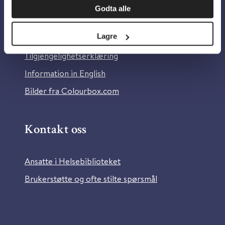
Godta alle
Om Helsebiblioteket
Lagre
Personvern og informasjonskapsler
Tilgjengelighetserklæring
Information in English
Bilder fra Colourbox.com
Kontakt oss
Ansatte i Helsebiblioteket
Brukerstøtte og ofte stilte spørsmål