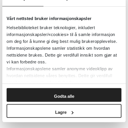
Barnehage, skole og
Vårt nettsted bruker informasjonskapsler
skolefritidsordning - håndtering av
Helsebiblioteket bruker teknologier, inkludert
legemidler
informasjonskapsler/«cookies» til å samle informasjon
om deg for å kunne gi deg best mulig brukeropplevelse.
Helse- og omsorgsdepartementet (HOD)
Informasjonskapslene samler statistikk om hvordan
nettsidene brukes. Dette gir verdifull innsikt som gjør at
vi kan forbedre oss.
Detaljer
Informasjonskapslene samler anonyme videoklipp av
hvordan nettsidene våres benyttes. Dette gir verdifull
innsikt som gjør at vi kan forbedre oss.
Bruk av psykofarmaka hos barn og
unge - nasjonale faglige råd
Godta alle
Helsedirektoratet
2022
Lagre