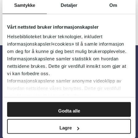
Samtykke
Detaljer
Om
Vårt nettsted bruker informasjonskapsler
Helsebiblioteket bruker teknologier, inkludert
informasjonskapsler/«cookies» til å samle informasjon
om deg for å kunne gi deg best mulig brukeropplevelse.
Informasjonskapslene samler statistikk om hvordan
Om oss
nettsidene brukes. Dette gir verdifull innsikt som gjør at
vi kan forbedre oss.
Informasjonskapslene samler anonyme videoklipp av
Om Helsebiblioteket
hvordan nettsidene våres benyttes. Dette gir verdifull
Personvern og informasjonskapsler
innsikt som gjør at vi kan forbedre oss.
Tilgjengelighetserklæring
Godta alle
Information in English
Lagre
Bilder fra Colourbox.com