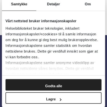
Samtykke
Detaljer
Om
Vårt nettsted bruker informasjonskapsler
Helsebiblioteket bruker teknologier, inkludert
informasjonskapsler/«cookies» til å samle informasjon
om deg for å kunne gi deg best mulig brukeropplevelse.
Informasjonskapslene samler statistikk om hvordan
Om oss
nettsidene brukes. Dette gir verdifull innsikt som gjør at
vi kan forbedre oss.
Informasjonskapslene samler anonyme videoklipp av
Om Helsebiblioteket
hvordan nettsidene våres benyttes. Dette gir verdifull
Personvern og informasjonskapsler
innsikt som gjør at vi kan forbedre oss.
Tilgjengelighetserklæring
Godta alle
Information in English
Lagre
Bilder fra Colourbox.com