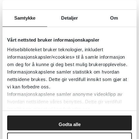
Nasjonalt kompetansesenter for vestibulære sykdommer
Samtykke
Detaljer
Om
Detaljer
Vårt nettsted bruker informasjonskapsler
Helsebiblioteket bruker teknologier, inkludert
Søvnsykdommer -
informasjonskapsler/«cookies» til å samle informasjon
Kvalitetsverktøy (anbefalinger og
om deg for å kunne gi deg best mulig brukeropplevelse.
retningslinjer)
Informasjonskapslene samler statistikk om hvordan
nettsidene brukes. Dette gir verdifull innsikt som gjør at
Nasjonalt Kompetansesenter for Søvnsykdommer (SOVno)
2021
vi kan forbedre oss.
Informasjonskapslene samler anonyme videoklipp av
Detaljer
hvordan nettsidene våres benyttes. Dette gir verdifull
innsikt som gjør at vi kan forbedre oss.
Søvnsykdommer - NevroNEL
Godta alle