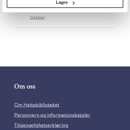
Norsk nevrologisk forening
Norsk Helseinformatikk (NHI)
2021
Lagre
Detaljer
Om oss
Om Helsebiblioteket
Personvern og informasjonskapsler
Tilgjengelighetserklæring