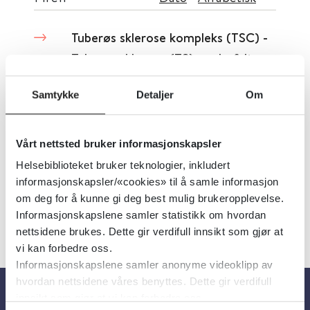
Tuberøs sklerose kompleks (TSC) -
Tuberøs sklerose (TS) - anbefalt
oppfølging og behandling
Samtykke
Detaljer
Om
Nasjonalt kompetansesenter for sjeldne epilepsirelaterte diagnoser (NK-SE)
2025
Vårt nettsted bruker informasjonskapsler
Detaljer
Helsebiblioteket bruker teknologier, inkludert
informasjonskapsler/«cookies» til å samle informasjon
om deg for å kunne gi deg best mulig brukeropplevelse.
Informasjonskapslene samler statistikk om hvordan
nettsidene brukes. Dette gir verdifull innsikt som gjør at
vi kan forbedre oss.
Informasjonskapslene samler anonyme videoklipp av
hvordan nettsidene våres benyttes. Dette gir verdifull
innsikt som gjør at vi kan forbedre oss.