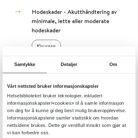
Hodeskader - Akutthåndtering av
minimale, lette eller moderate
hodeskader
Kirurgen
Detaljer
Samtykke
Detaljer
Om
Hodepine - NevroNel
Vårt nettsted bruker informasjonskapsler
Helsebiblioteket bruker teknologier, inkludert
Norsk nevrologisk forening
informasjonskapsler/«cookies» til å samle informasjon
om deg for å kunne gi deg best mulig brukeropplevelse.
Detaljer
Informasjonskapslene samler statistikk om hvordan
nettsidene brukes. Dette gir verdifull innsikt som gjør at
vi kan forbedre oss.