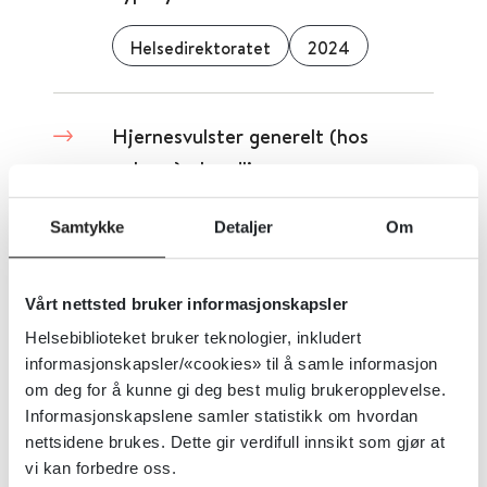
Helsedirektoratet
2024
Hjernesvulster generelt (hos
voksne) - handlingsprogram
Helsedirektoratet
2024
Samtykke
Detaljer
Om
Vårt nettsted bruker informasjonskapsler
Hodepine - NevroNel
Helsebiblioteket bruker teknologier, inkludert
informasjonskapsler/«cookies» til å samle informasjon
Norsk nevrologisk forening
om deg for å kunne gi deg best mulig brukeropplevelse.
Informasjonskapslene samler statistikk om hvordan
Detaljer
nettsidene brukes. Dette gir verdifull innsikt som gjør at
vi kan forbedre oss.