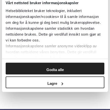
Norsk legemiddelhåndbok
2020
Vårt nettsted bruker informasjonskapsler
Helsebiblioteket bruker teknologier, inkludert
Detaljer
informasjonskapsler/«cookies» til å samle informasjon
om deg for å kunne gi deg best mulig brukeropplevelse.
Informasjonskapslene samler statistikk om hvordan
Multippel sklerose (MS) - Norsk
nettsidene brukes. Dette gir verdifull innsikt som gjør at
vi kan forbedre oss.
MS-veileder
Informasjonskapslene samler anonyme videoklipp av
hvordan nettsidene våres benyttes. Dette gir verdifull
Nasjonal kompetansetjeneste for multippel sklerose
2019
innsikt som gjør at vi kan forbedre oss.
Detaljer
Godta alle
Lagre