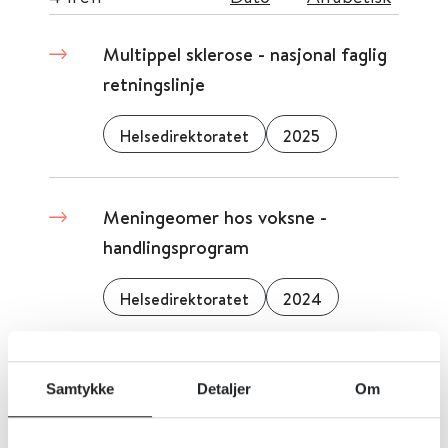
Multippel sklerose - nasjonal faglig
retningslinje
Helsedirektoratet
2025
Meningeomer hos voksne -
handlingsprogram
Helsedirektoratet
2024
Multippel sklerose (MS) - T6.5.1 -
Samtykke
Detaljer
Om
Norsk legemiddelhåndbok