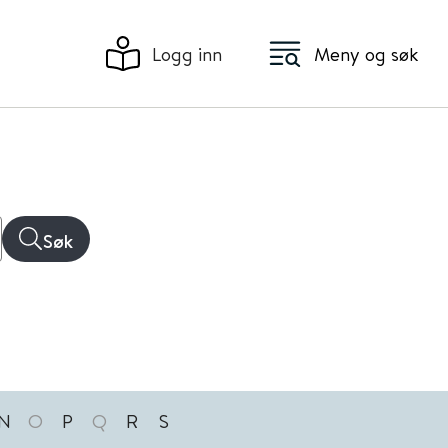
Logg inn
Meny og søk
Søk
N
O
P
Q
R
S