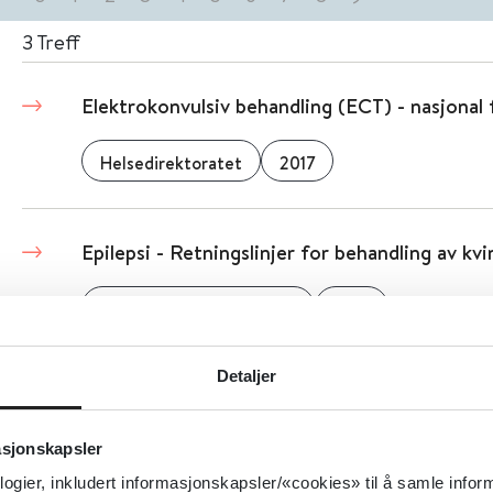
3
Treff
Elektrokonvulsiv behandling (ECT) - nasjonal f
Helsedirektoratet
2017
Epilepsi - Retningslinjer for behandling av kv
Den norske legeforening
2018
Detaljer
Detaljer
Epilepsi - Kunnskapsbasert retningslinje om e
asjonskapsler
logier, inkludert informasjonskapsler/«cookies» til å samle info