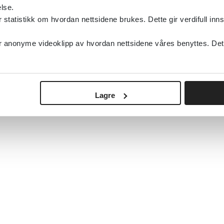
Oslo Universitetssykehus
Helsedirektoratet
lse.
tatistikk om hvordan nettsidene brukes. Dette gir verdifull inns
Detaljer
anonyme videoklipp av hvordan nettsidene våres benyttes. Dette 
Lagre