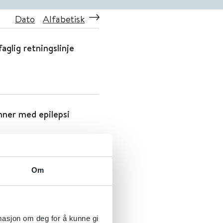
Dato
Alfabetisk
aglig retningslinje
inner med epilepsi
Om
pilepsi
rmasjon om deg for å kunne gi