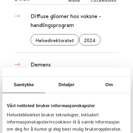
Diffuse gliomer hos voksne -
handlingsprogram
Helsedirektoratet
2024
Demens
Helsedirektoratet
2024
Samtykke
Detaljer
Om
Dystoni - Veiledende
Vårt nettsted bruker informasjonskapsler
retningslinjer for diagnostisering
Helsebiblioteket bruker teknologier, inkludert
og behandling ved dystoni
informasjonskapsler/«cookies» til å samle informasjon
om deg for å kunne gi deg best mulig brukeropplevelse.