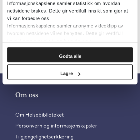
Informasjonskapslene samler statistikk om hvordan
Nasjonal kompetansetjeneste for bevegelsesforstyrrelser
2019
nettsidene brukes. Dette gir verdifull innsikt som gjør at
vi kan forbedre oss.
Detaljer
Informasjonskapslene samler anonyme videoklipp av
hvordan nettsidene våres benyttes. Dette gir verdifull
innsikt som gjør at vi kan forbedre oss.
Godta alle
Lagre
Om oss
Om Helsebiblioteket
Personvern og informasjonskapsler
Tilgjengelighetserklæring