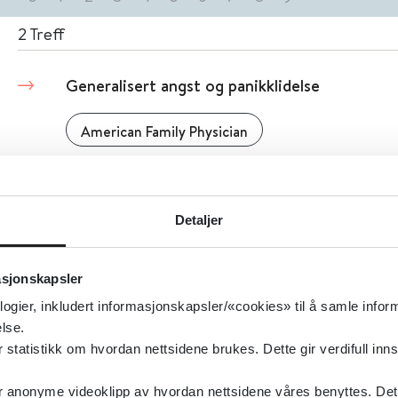
2
Treff
Generalisert angst og panikklidelse
American Family Physician
Detaljer
Detaljer
Gravide i legemiddelassistert rehabilitering (
retningslinje
asjonskapsler
logier, inkludert informasjonskapsler/«cookies» til å samle info
Helsedirektoratet
2019
lse.
tatistikk om hvordan nettsidene brukes. Dette gir verdifull inns
anonyme videoklipp av hvordan nettsidene våres benyttes. Dette 