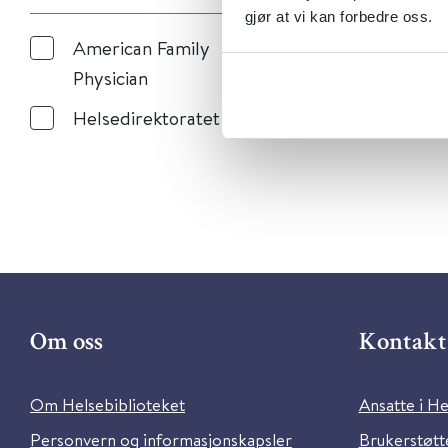
gjør at vi kan forbedre oss.
American Family
Physician
Helsedirektoratet
Om oss
Kontakt 
Om Helsebiblioteket
Ansatte i He
Personvern og informasjonskapsler
Brukerstøtte