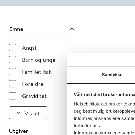
Emne
Angst
Barn og unge
Familietiltak
Samtykke
Foreldre
Vårt nettsted bruker inform
Graviditet
Helsebiblioteket bruker tekno
deg best mulig brukeroppleve
Vis alt
Informasjonskapslene samler s
forbedre oss.
Utgiver
Informasjonskapslene samler 