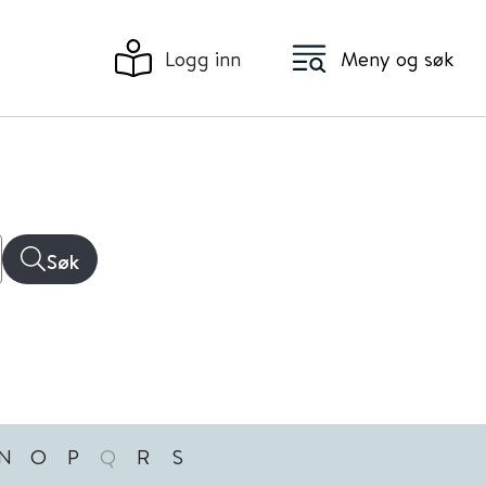
Logg inn
Meny og søk
Søk
N
O
P
Q
R
S