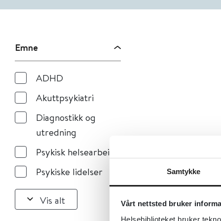
Emne
ADHD
Akuttpsykiatri
Diagnostikk og
utredning
Psykisk helsearbeid
Psykiske lidelser
Samtykke
Vis alt
Vårt nettsted bruker inform
Helsebiblioteket bruker tekno