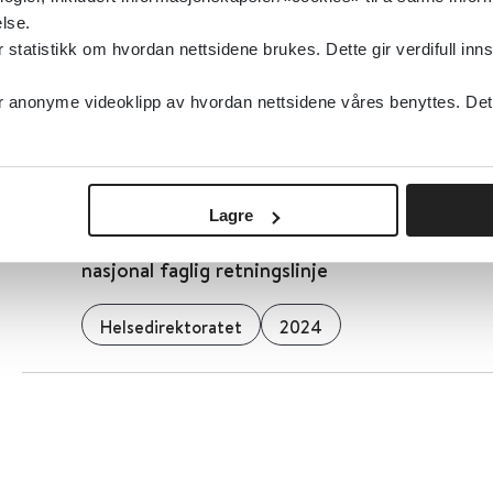
Legemiddelhåndbokas kapittel om hyperkineti
lse.
(ADHD)
tatistikk om hvordan nettsidene brukes. Dette gir verdifull inns
Norsk legemiddelhåndbok
2019
anonyme videoklipp av hvordan nettsidene våres benyttes. Dette 
Detaljer
Lagre
Legemiddelassistert rehabilitering (LAR) ved
nasjonal faglig retningslinje
Helsedirektoratet
2024