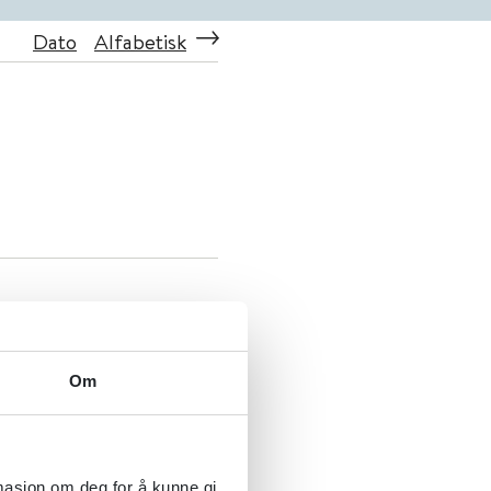
Dato
Alfabetisk
Om
rmasjon om deg for å kunne gi