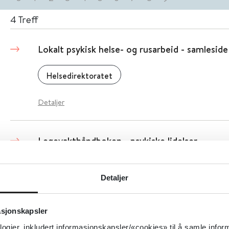
4
Treff
Lokalt psykisk helse- og rusarbeid - samleside
Helsedirektoratet
Detaljer
Legevakthåndboken - psykiske lidelser
Gyldendal Akademisk
Detaljer
Detaljer
asjonskapsler
logier, inkludert informasjonskapsler/«cookies» til å samle info