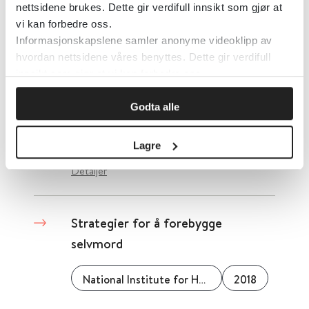
nettsidene brukes. Dette gir verdifull innsikt som gjør at
vi kan forbedre oss.
Studenter med ADHD og
Informasjonskapslene samler anonyme videoklipp av
Asperger syndrom - en veileder
hvordan nettsidene våres benyttes. Dette gir verdifull
innsikt som gjør at vi kan forbedre oss.
for innsikt, forståelse og kunnskap
om tilrettelegging
Godta alle
Direktoratet for høyere utdanning og kompetanse
2016
Lagre
Detaljer
Strategier for å forebygge
selvmord
National Institute for Health and Care Excellence (NICE)
2018