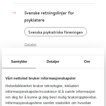
Svenske retningslinjer for
psykiatere
Svenska psykiatriska föreningen
Detaljer
Svenske retningslinjer for
Samtykke
Detaljer
Om
behandling og støtte ved adhd og
autisme
Vårt nettsted bruker informasjonskapsler
Helsebiblioteket bruker teknologier, inkludert
Socialstyrelsen (Sverige)
2022
informasjonskapsler/«cookies» til å samle informasjon
om deg for å kunne gi deg best mulig brukeropplevelse.
Detaljer
Informasjonskapslene samler statistikk om hvordan