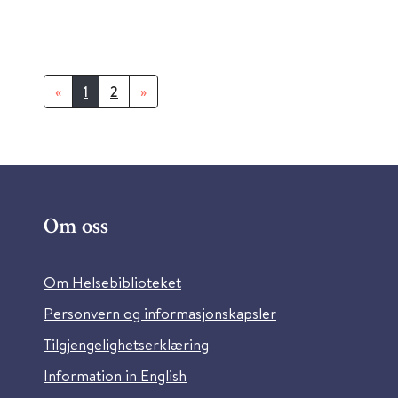
«
1
2
»
Om oss
Om Helsebiblioteket
Personvern og informasjonskapsler
Tilgjengelighetserklæring
Information in English