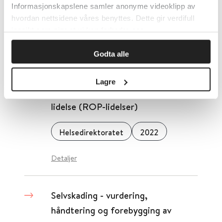
behandles
Informasjonskapslene samler anonyme videoklipp av
hvordan nettsidene våres benyttes. Dette gir verdifull
Nasjonalt Kompetansesenter for Søvnsykdommer (SOVno)
2021
innsikt som gjør at vi kan forbedre oss.
Detaljer
Godta alle
Lagre
Samtidig ruslidelse og psykisk
lidelse (ROP-lidelser)
Helsedirektoratet
2022
Detaljer
Selvskading - vurdering,
håndtering og forebygging av