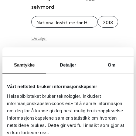
selvmord
National Institute for Health and Care Excellence (NICE)
2018
Detaljer
Selvskading og selvmord –
Samtykke
Detaljer
Om
veiledende materiell for
kommunene - nasjonale faglige
Vårt nettsted bruker informasjonskapsler
råd
Helsebiblioteket bruker teknologier, inkludert
informasjonskapsler/«cookies» til å samle informasjon
Helsedirektoratet
2021
om deg for å kunne gi deg best mulig brukeropplevelse.
Informasjonskapslene samler statistikk om hvordan
nettsidene brukes. Dette gir verdifull innsikt som gjør at
Søvnproblemer – hvordan skal de
vi kan forbedre oss.