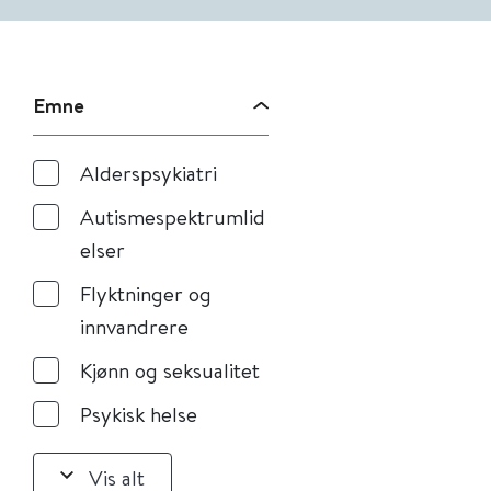
Emne
Alderspsykiatri
Autismespektrumlid
elser
Flyktninger og
innvandrere
Kjønn og seksualitet
Psykisk helse
Vis alt