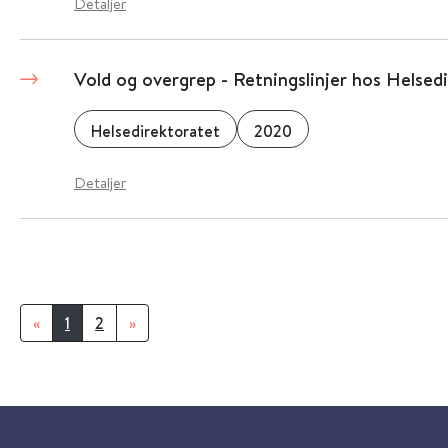
Detaljer
Vold og overgrep - Retningslinjer hos Helsed
Helsedirektoratet
2020
Detaljer
«
1
2
»