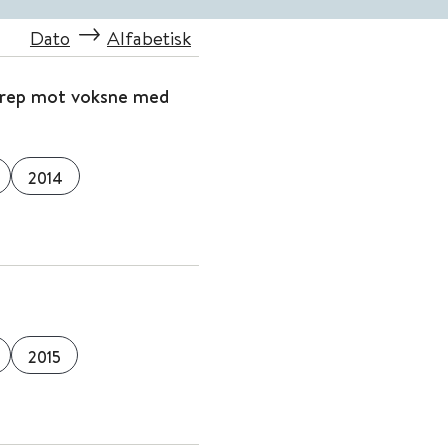
Dato
Alfabetisk
ergrep mot voksne med
2014
2015