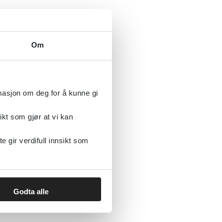
 (NICE)
2016
Om
ore og sammensatte
rmasjon om deg for å kunne gi
ikt som gjør at vi kan
gir verdifull innsikt som
i psykiatrien: kliniske
Godta alle