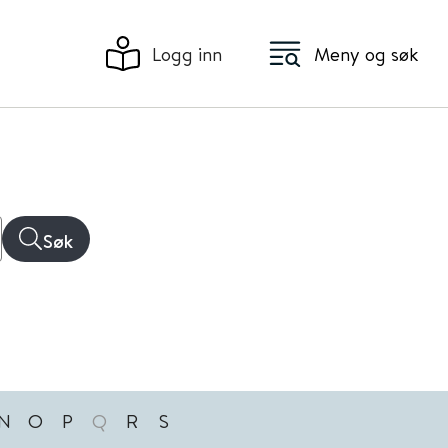
Logg inn
Meny og søk
Søk
N
O
P
Q
R
S