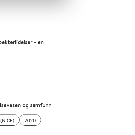
ekterlidelser - en
helsevesen og samfunn
 (NICE)
2020