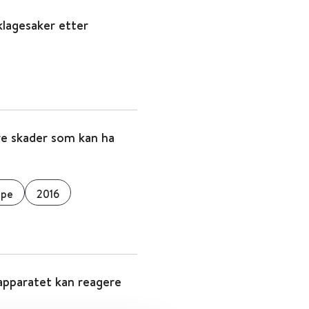
klagesaker etter
re skader som kan ha
ppe
2016
apparatet kan reagere