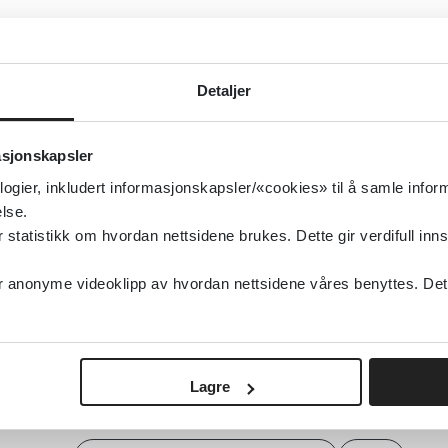
National Institute for Health and Care Excellence
Detaljer
Detaljer
asjonskapsler
Veileder for oppfølging av personer med st
logier, inkludert informasjonskapsler/«cookies» til å samle info
behov
lse.
tatistikk om hvordan nettsidene brukes. Dette gir verdifull inns
Helsedirektoratet
2017
anonyme videoklipp av hvordan nettsidene våres benyttes. Dette 
Detaljer
Voksne med intellektuell funksjonsnedsettelse 
Lagre
retningslinjer - svensk retningslinje