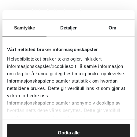
Helsefaglig simulering
Oslo Universitetssykehus
2024
Samtykke
Detaljer
Om
Detaljer
Vårt nettsted bruker informasjonskapsler
Helsebiblioteket bruker teknologier, inkludert
Håndtering av pasienter med
informasjonskapsler/«cookies» til å samle informasjon
om deg for å kunne gi deg best mulig brukeropplevelse.
kjønnsinkongruens
Informasjonskapslene samler statistikk om hvordan
nettsidene brukes. Dette gir verdifull innsikt som gjør at
British Medical Association
2024
vi kan forbedre oss.
Informasjonskapslene samler anonyme videoklipp av
Detaljer
hvordan nettsidene våres benyttes. Dette gir verdifull
innsikt som gjør at vi kan forbedre oss.
Helse- og omsorgstjenester til
Godta alle