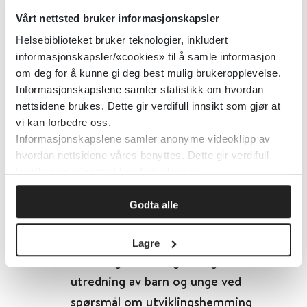
Utredning av voksne med ADHD
Vårt nettsted bruker informasjonskapsler
Helsebiblioteket
2022
Helsebiblioteket bruker teknologier, inkludert
informasjonskapsler/«cookies» til å samle informasjon
om deg for å kunne gi deg best mulig brukeropplevelse.
Informasjonskapslene samler statistikk om hvordan
Utfordrende atferd -
nettsidene brukes. Dette gir verdifull innsikt som gjør at
Behandlingslinje for utredning og
vi kan forbedre oss.
behandling av utfordrende atferd
Informasjonskapslene samler anonyme videoklipp av
hvordan nettsidene våres benyttes. Dette gir verdifull
innsikt som gjør at vi kan forbedre oss.
Oslo Universitetssykehus
Regional kompetansetjeneste for habilitering (RKHAB)
2023
Godta alle
Detaljer
Lagre
Utviklingshemming - Diagnostisk
utredning av barn og unge ved
spørsmål om utviklingshemming