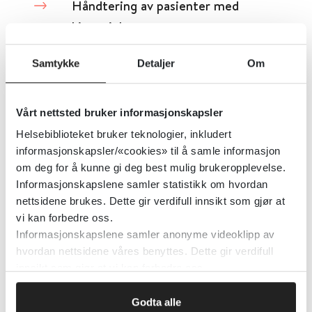
Håndtering av pasienter med
kjønnsinkongruens
British Medical Association
2024
Samtykke
Detaljer
Om
Detaljer
Vårt nettsted bruker informasjonskapsler
Helsebiblioteket bruker teknologier, inkludert
Helsefaglig hjelp ved
informasjonskapsler/«cookies» til å samle informasjon
om deg for å kunne gi deg best mulig brukeropplevelse.
kjønnsidentetsforhold
Informasjonskapslene samler statistikk om hvordan
nettsidene brukes. Dette gir verdifull innsikt som gjør at
Sundhedsstyrelsen (Danmark)
2018
vi kan forbedre oss.
Informasjonskapslene samler anonyme videoklipp av
Detaljer
hvordan nettsidene våres benyttes. Dette gir verdifull
innsikt som gjør at vi kan forbedre oss.
Hjemsendelse av alvorlig psykisk
Godta alle