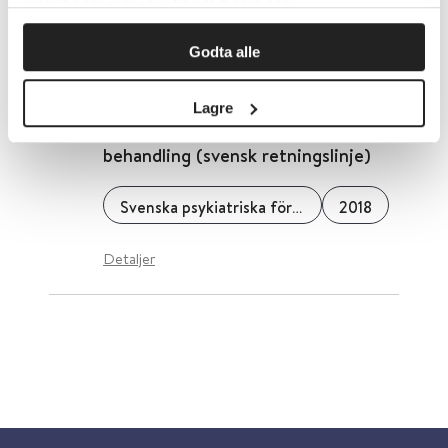
innsikt som gjør at vi kan forbedre oss.
Helsedirektoratet
2019
Godta alle
Transkulturell psykiatri: kliniske
Lagre
retningslinjer for utredning og
behandling (svensk retningslinje)
Svenska psykiatriska föreningen
2018
Detaljer