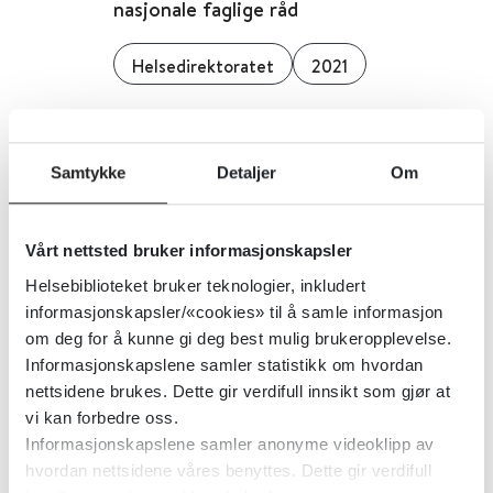
nasjonale faglige råd
Helsedirektoratet
2021
Tvang: Anbefalinger for reduksjon
Samtykke
Detaljer
Om
av tvang
Sundhedsstyrelsen (Danmark)
2021
Vårt nettsted bruker informasjonskapsler
Helsebiblioteket bruker teknologier, inkludert
Detaljer
informasjonskapsler/«cookies» til å samle informasjon
om deg for å kunne gi deg best mulig brukeropplevelse.
Informasjonskapslene samler statistikk om hvordan
Tidlig oppdagelse av utsatte barn
nettsidene brukes. Dette gir verdifull innsikt som gjør at
og unge - nasjonal faglig
vi kan forbedre oss.
Informasjonskapslene samler anonyme videoklipp av
retningslinje
hvordan nettsidene våres benyttes. Dette gir verdifull