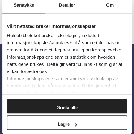
Samtykke
Detaljer
Om
Vårt nettsted bruker informasjonskapsler
Helsebiblioteket bruker teknologier, inkludert
informasjonskapsler/«cookies» til å samle informasjon
om deg for å kunne gi deg best mulig brukeropplevelse.
Informasjonskapslene samler statistikk om hvordan
Om oss
nettsidene brukes. Dette gir verdifull innsikt som gjør at
vi kan forbedre oss.
Informasjonskapslene samler anonyme videoklipp av
Om Helsebiblioteket
hvordan nettsidene våres benyttes. Dette gir verdifull
Personvern og informasjonskapsler
innsikt som gjør at vi kan forbedre oss.
Tilgjengelighetserklæring
Godta alle
Information in English
Lagre
Bilder fra Colourbox.com