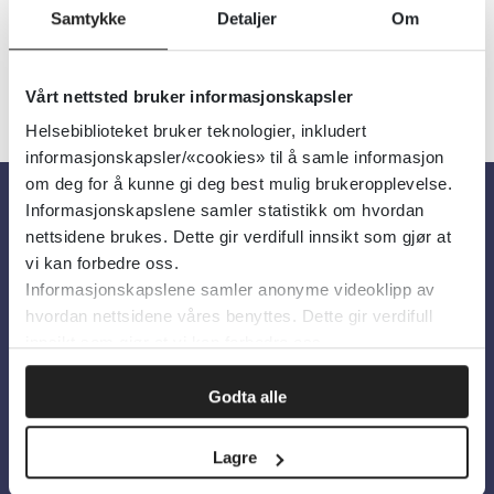
Samtykke
Detaljer
Om
Vårt nettsted bruker informasjonskapsler
Helsebiblioteket bruker teknologier, inkludert
informasjonskapsler/«cookies» til å samle informasjon
om deg for å kunne gi deg best mulig brukeropplevelse.
Informasjonskapslene samler statistikk om hvordan
Om oss
nettsidene brukes. Dette gir verdifull innsikt som gjør at
vi kan forbedre oss.
Informasjonskapslene samler anonyme videoklipp av
Om Helsebiblioteket
hvordan nettsidene våres benyttes. Dette gir verdifull
Personvern og informasjonskapsler
innsikt som gjør at vi kan forbedre oss.
Tilgjengelighetserklæring
Godta alle
Information in English
Lagre
Bilder fra Colourbox.com