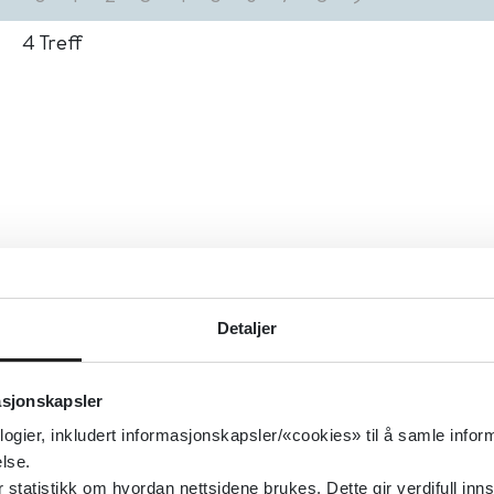
4
Treff
Detaljer
asjonskapsler
logier, inkludert informasjonskapsler/«cookies» til å samle info
lse.
tatistikk om hvordan nettsidene brukes. Dette gir verdifull inns