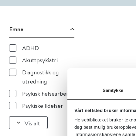
Emne
ADHD
Akuttpsykiatri
Diagnostikk og
utredning
Samtykke
Psykisk helsearbeid
Psykiske lidelser
Vårt nettsted bruker inform
Helsebiblioteket bruker tekno
Vis alt
deg best mulig brukeroppleve
Informasjonskapslene samler s