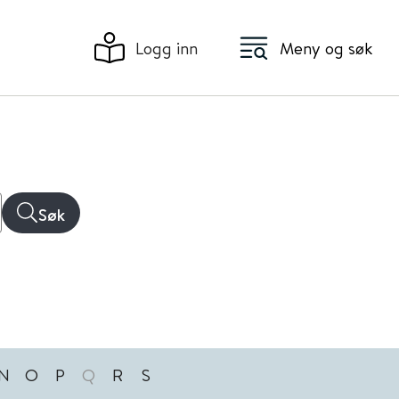
Logg inn
Meny og søk
Søk
N
O
P
Q
R
S