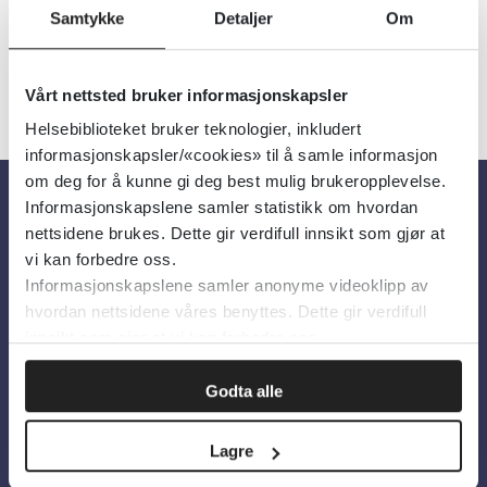
Samtykke
Detaljer
Om
Vårt nettsted bruker informasjonskapsler
Helsebiblioteket bruker teknologier, inkludert
informasjonskapsler/«cookies» til å samle informasjon
om deg for å kunne gi deg best mulig brukeropplevelse.
Informasjonskapslene samler statistikk om hvordan
Om oss
nettsidene brukes. Dette gir verdifull innsikt som gjør at
vi kan forbedre oss.
Informasjonskapslene samler anonyme videoklipp av
Om Helsebiblioteket
hvordan nettsidene våres benyttes. Dette gir verdifull
Personvern og informasjonskapsler
innsikt som gjør at vi kan forbedre oss.
Tilgjengelighetserklæring
Godta alle
Information in English
Lagre
Bilder fra Colourbox.com