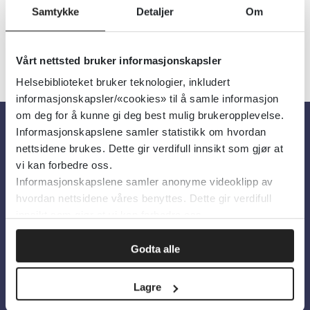
Samtykke
Detaljer
Om
Vårt nettsted bruker informasjonskapsler
Helsebiblioteket bruker teknologier, inkludert
informasjonskapsler/«cookies» til å samle informasjon
om deg for å kunne gi deg best mulig brukeropplevelse.
Informasjonskapslene samler statistikk om hvordan
Om oss
nettsidene brukes. Dette gir verdifull innsikt som gjør at
vi kan forbedre oss.
Informasjonskapslene samler anonyme videoklipp av
Om Helsebiblioteket
hvordan nettsidene våres benyttes. Dette gir verdifull
Personvern og informasjonskapsler
innsikt som gjør at vi kan forbedre oss.
Tilgjengelighetserklæring
Godta alle
Information in English
Lagre
Bilder fra Colourbox.com