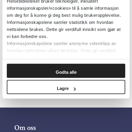
Helsebiblioteket bruker teknologier, inkludert
Bruker- og pårørendemedvirkning
informasjonskapsler/«cookies» til å samle informasjon
i rus- og psykisk helsefeltet -
om deg for å kunne gi deg best mulig brukeropplevelse.
Informasjonskapslene samler statistikk om hvordan
nasjonale faglige råd
nettsidene brukes. Dette gir verdifull innsikt som gjør at
vi kan forbedre oss.
Helsedirektoratet
2025
Informasjonskapslene samler anonyme videoklipp av
hvordan nettsidene våres benyttes. Dette gir verdifull
innsikt som gjør at vi kan forbedre oss.
Godta alle
«
1
2
»
Lagre
Om oss