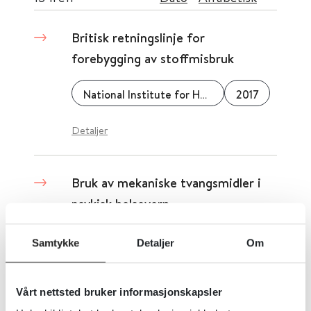
Britisk retningslinje for
forebygging av stoffmisbruk
National Institute for Health and Care Excellence (NICE)
2017
Detaljer
Bruk av mekaniske tvangsmidler i
psykisk helsevern
Helse Bergen
2022
Samtykke
Detaljer
Om
Detaljer
Vårt nettsted bruker informasjonskapsler