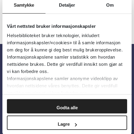
Samtykke
Detaljer
Om
Vårt nettsted bruker informasjonskapsler
Helsebiblioteket bruker teknologier, inkludert
informasjonskapsler/«cookies» til å samle informasjon
om deg for å kunne gi deg best mulig brukeropplevelse.
Informasjonskapslene samler statistikk om hvordan
Om oss
nettsidene brukes. Dette gir verdifull innsikt som gjør at
vi kan forbedre oss.
Informasjonskapslene samler anonyme videoklipp av
Om Helsebiblioteket
hvordan nettsidene våres benyttes. Dette gir verdifull
Personvern og informasjonskapsler
innsikt som gjør at vi kan forbedre oss.
Tilgjengelighetserklæring
Godta alle
Information in English
Lagre
Bilder fra Colourbox.com