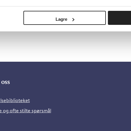
Lagre
oss
lsebiblioteket
 og ofte stilte spørsmål