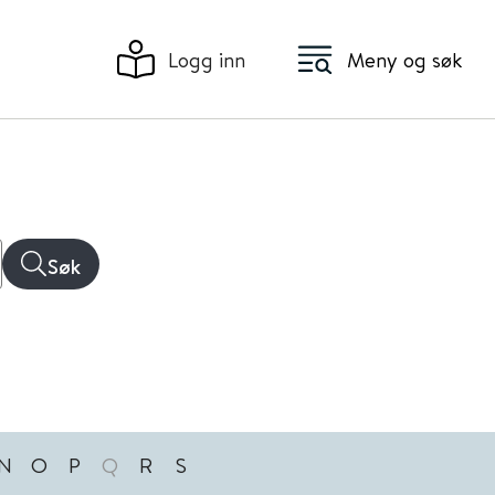
Logg inn
Meny og søk
Søk
N
O
P
Q
R
S