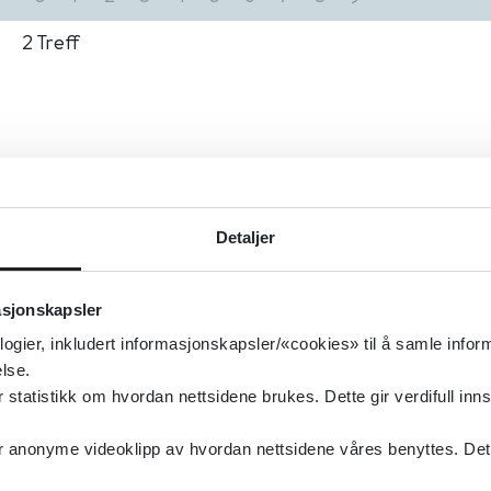
2
Treff
Detaljer
asjonskapsler
logier, inkludert informasjonskapsler/«cookies» til å samle info
lse.
tatistikk om hvordan nettsidene brukes. Dette gir verdifull inns
anonyme videoklipp av hvordan nettsidene våres benyttes. Dette 