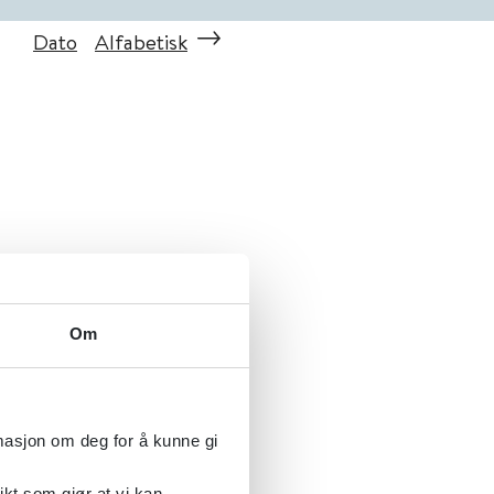
Dato
Alfabetisk
Om
rmasjon om deg for å kunne gi
ikt som gjør at vi kan