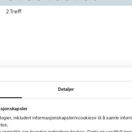
2
Treff
Detaljer
asjonskapsler
logier, inkludert informasjonskapsler/«cookies» til å samle info
lse.
tatistikk om hvordan nettsidene brukes. Dette gir verdifull inns