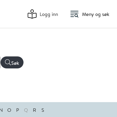
Logg inn
Meny og søk
Søk
N
O
P
Q
R
S