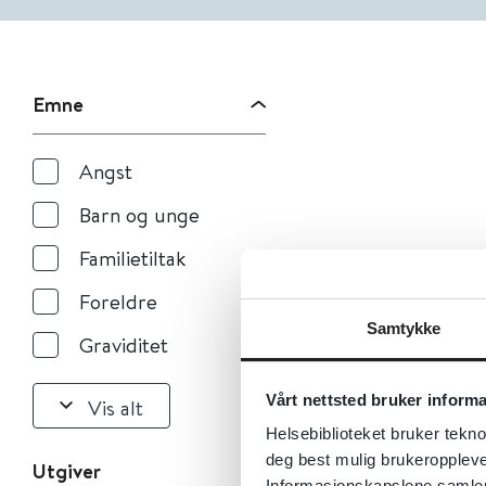
Emne
Angst
Barn og unge
Familietiltak
Foreldre
Samtykke
Graviditet
Vårt nettsted bruker inform
Vis alt
Helsebiblioteket bruker tekno
deg best mulig brukeroppleve
Utgiver
Informasjonskapslene samler s