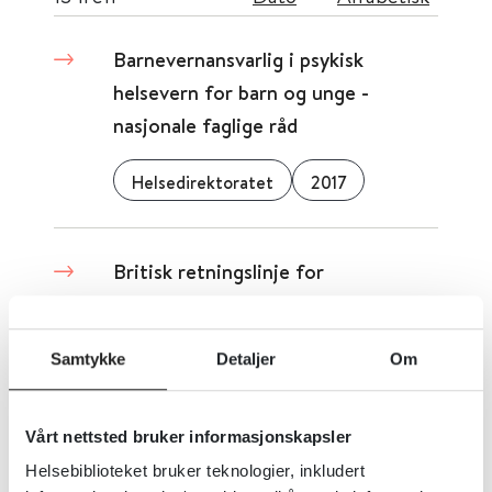
Barnevernansvarlig i psykisk
helsevern for barn og unge -
nasjonale faglige råd
Helsedirektoratet
2017
Britisk retningslinje for
forebygging av stoffmisbruk
Samtykke
Detaljer
Om
National Institute for Health and Care Excellence (NICE)
2017
Detaljer
Vårt nettsted bruker informasjonskapsler
Helsebiblioteket bruker teknologier, inkludert