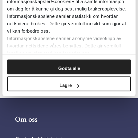
Behandling og rehabilitering av
informasjonskapsler/«cookies» til å samle informasjon
om deg for å kunne gi deg best mulig brukeropplevelse.
rusproblemer og avhengighet
Informasjonskapslene samler statistikk om hvordan
nettsidene brukes. Dette gir verdifull innsikt som gjør at
Helsedirektoratet
2017
vi kan forbedre oss.
Informasjonskapslene samler anonyme videoklipp av
hvordan nettsidene våres benyttes. Dette gir verdifull
innsikt som gjør at vi kan forbedre oss.
Godta alle
«
1
2
»
Lagre
Om oss