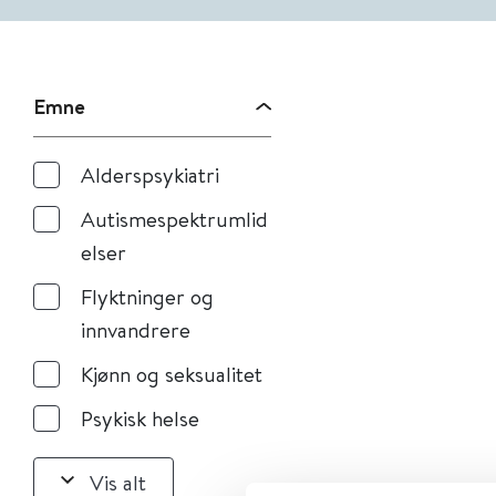
Emne
Alderspsykiatri
Autismespektrumlid
elser
Flyktninger og
innvandrere
Kjønn og seksualitet
Psykisk helse
Vis alt