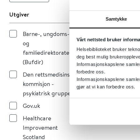
Utgiver
Samtykke
Barne-, ungdoms-
Vårt nettsted bruker inform
og
Helsebiblioteket bruker tekno
familiedirektoratet
deg best mulig brukeroppleve
(Bufdir)
Informasjonskapslene samler s
forbedre oss.
Den rettsmedisinske
Informasjonskapslene samler 
kommisjon -
gjør at vi kan forbedre oss.
psykiatrisk gruppe
Gov.uk
Healthcare
Improvement
Scotland