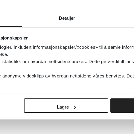
Detaljer
«
1
2
»
asjonskapsler
logier, inkludert informasjonskapsler/«cookies» til å samle info
lse.
tatistikk om hvordan nettsidene brukes. Dette gir verdifull inns
anonyme videoklipp av hvordan nettsidene våres benyttes. Dette 
Lagre