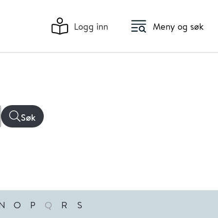
Logg inn
Meny og søk
Søk
N
O
P
Q
R
S