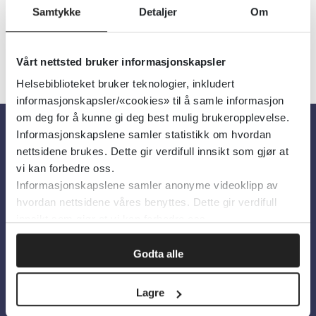
Samtykke
Detaljer
Om
Vårt nettsted bruker informasjonskapsler
Helsebiblioteket bruker teknologier, inkludert
informasjonskapsler/«cookies» til å samle informasjon
om deg for å kunne gi deg best mulig brukeropplevelse.
Informasjonskapslene samler statistikk om hvordan
Om oss
nettsidene brukes. Dette gir verdifull innsikt som gjør at
vi kan forbedre oss.
Informasjonskapslene samler anonyme videoklipp av
Om Helsebiblioteket
hvordan nettsidene våres benyttes. Dette gir verdifull
Personvern og informasjonskapsler
innsikt som gjør at vi kan forbedre oss.
Tilgjengelighetserklæring
Godta alle
Information in English
Lagre
Bilder fra Colourbox.com